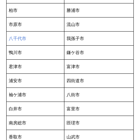
柏市
勝浦市
市原市
流山市
八千代市
我孫子市
鴨川市
鎌ケ谷市
君津市
富津市
浦安市
四街道市
袖ケ浦市
八街市
白井市
富里市
南房総市
匝瑳市
香取市
山武市