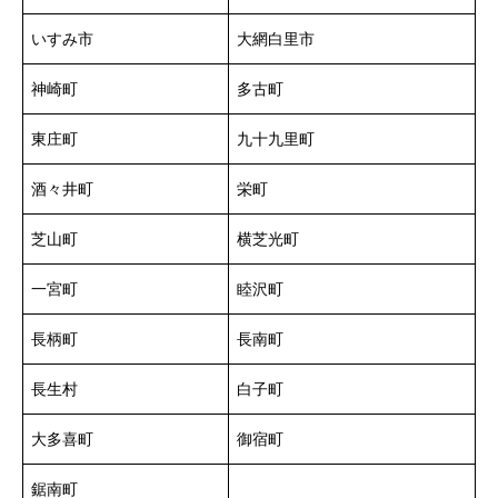
いすみ市
大網白里市
神崎町
多古町
東庄町
九十九里町
酒々井町
栄町
芝山町
横芝光町
一宮町
睦沢町
長柄町
長南町
長生村
白子町
大多喜町
御宿町
鋸南町