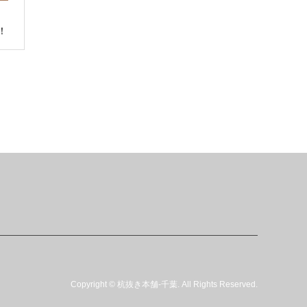
千
！
Copyright
©
杭抜き本舗-千葉
. All Rights Reserved.