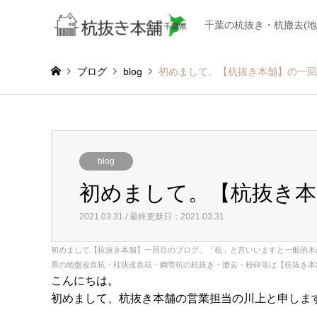
千葉の杭抜き・杭撤去(
ブログ
blog
初めまして。【杭抜き本舗】の一回
blog
初めまして。【杭抜き本
2021.03.31 / 最終更新日：2021.03.31
初めまして【杭抜き本舗】一回目のブログ。「杭」と言いいますと一般的木
県の地盤改良杭・柱状改良杭・鋼管杭の杭抜き・撤去・粉砕等は【杭抜き本
こんにちは。
初めまして、杭抜き本舗の営業担当の川上と申しま