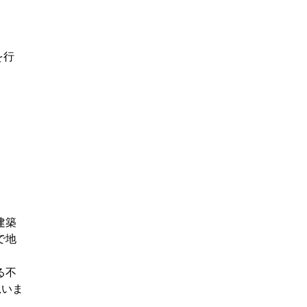
を行
建築
で地
る不
思いま