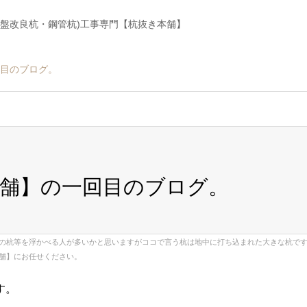
地盤改良杭・鋼管杭)工事専門【杭抜き本舗】
目のブログ。
舗】の一回目のブログ。
の杭等を浮かべる人が多いかと思いますがココで言う杭は地中に打ち込まれた大きな杭で
舗】にお任せください。
す。