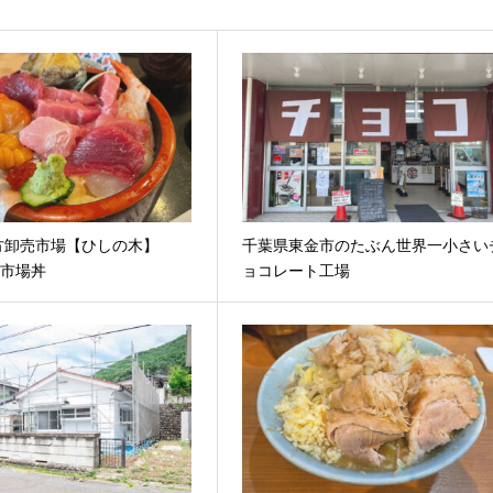
方卸売市場【ひしの木】
千葉県東金市のたぶん世界一小さい
橋市場丼
ョコレート工場