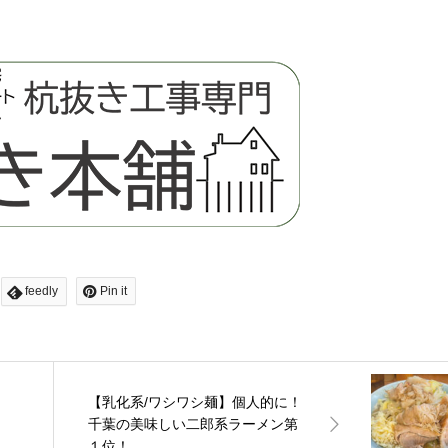
feedly
Pin it
【乳化系/ワシワシ麺】個人的に！
】
千葉の美味しい二郎系ラーメン第
１位！