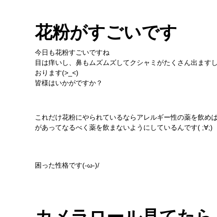
花粉がすごいです
今日も花粉すごいですね
目は痒いし、鼻もムズムズしてクシャミがたくさん出ます
おります(>_<)
皆様はいかがですか？
これだけ花粉にやられているならアレルギー性の薬を飲め
があってなるべく薬を飲まないようにしているんです( ;∀;)
困った性格です(-ω-)/
カメラロール見てたら